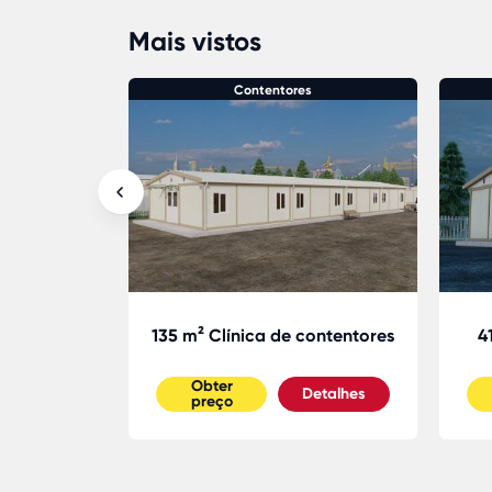
Mais vistos
s
Contentores
 contentor
135 m² Clínica de contentores
4
Obter
etalhes
Detalhes
preço