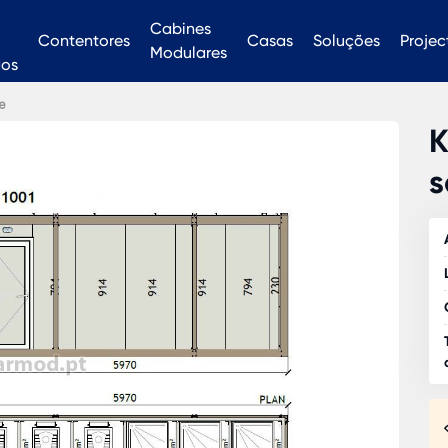
Cabines
Contentores
Casas
Soluções
Projec
Modulares
dos
e
K
s