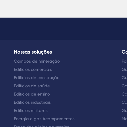
Nossas soluções
Ca
Campos de mineração
Fa
Edifícios comerciais
Qu
Edifícios de construção
Gu
Edifícios de saúde
Ca
Edifícios de ensino
Ca
Edifícios industriais
Ca
Edifícios militares
Gu
Energia e gás Acampamentos
Mo