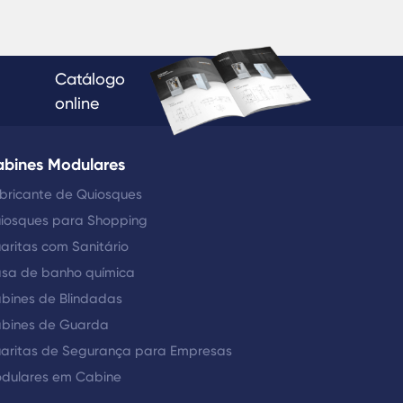
Catálogo
online
bines Modulares
bricante de Quiosques
iosques para Shopping
aritas com Sanitário
sa de banho química
bines de Blindadas
bines de Guarda
aritas de Segurança para Empresas
dulares em Cabine