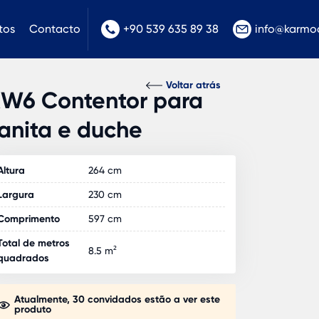
tos
Contacto
+90 539 635 89 38
info@karmo
Voltar atrás
W6 Contentor para
anita e duche
Altura
264 cm
Largura
230 cm
Comprimento
597 cm
Total de metros
8.5 m²
quadrados
Atualmente, 30 convidados estão a ver este
produto