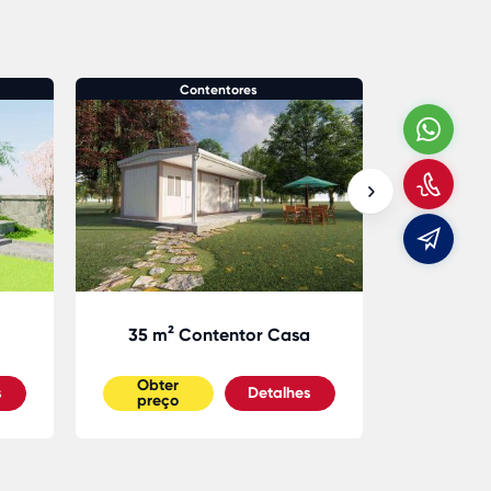
Contentores
Wha
Con
Emai
35 m² Contentor Casa
42m² Clín
Obter
Obter
s
Detalhes
preço
preço