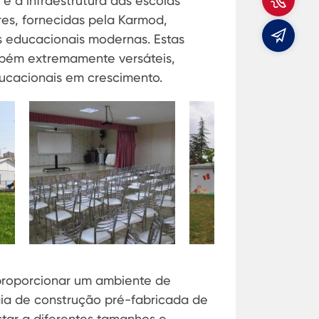
 a infraestrutura das escolas
es, fornecidas pela Karmod,
Emai
 educacionais modernas. Estas
mbém extremamente versáteis,
ucacionais em crescimento.
proporcionar um ambiente de
gia de construção pré-fabricada de
tar a diferentes tamanhos e