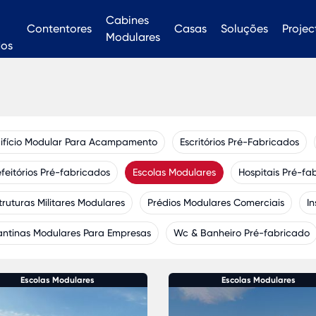
Cabines
Contentores
Casas
Soluções
Projec
Modulares
dos
ifício Modular Para Acampamento
Escritórios Pré-Fabricados
feitórios Pré-fabricados
Escolas Modulares
Hospitais Pré-fa
truturas Militares Modulares
Prédios Modulares Comerciais
I
ntinas Modulares Para Empresas
Wc & Banheiro Pré-fabricado
Escolas Modulares
Escolas Modulares