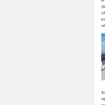
A
d
o
e
a
A
a
p