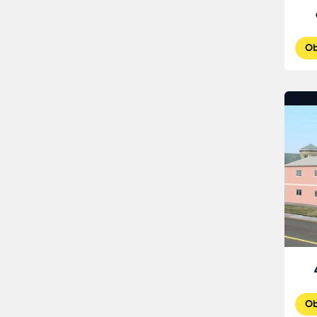
Ob
Ob