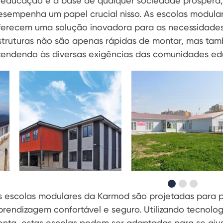
 educação é a base de qualquer sociedade próspera, e
esempenha um papel crucial nisso. As escolas modular
ferecem uma solução inovadora para as necessidades
struturas não são apenas rápidas de montar, mas ta
tendendo às diversas exigências das comunidades ed
s escolas modulares da Karmod são projetadas para 
prendizagem confortável e seguro. Utilizando tecnolo
onta, estas escolas podem ser adaptadas para se ajus