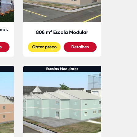
rmas
808 m² Escola Modular
s
Obter preço
Detalhes
Escolas Modulares