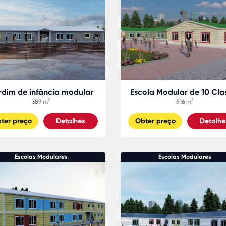
rdim de infância modular
Escola Modular de 10 Cla
389 m²
816 m²
ter preço
Detalhes
Obter preço
Detalhe
Escolas Modulares
Escolas Modulares