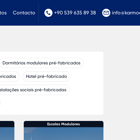
tos
Contacto
+90 539 635 89 38
info@karmo
Dormitórios modulares pré-fabricados
bricados
Hotel pré-fabricado
nstalações sociais pré-fabricadas
Escolas Modulares