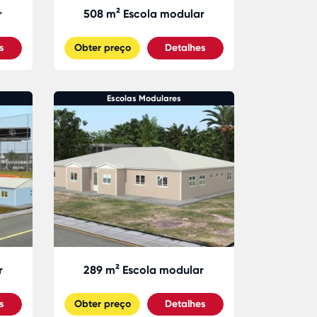
r
508 m² Escola modular
s
Obter preço
Detalhes
Escolas Modulares
r
289 m² Escola modular
s
Obter preço
Detalhes