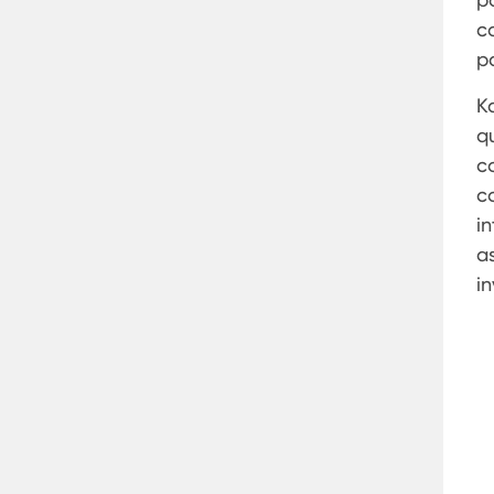
c
p
K
q
c
c
i
a
i