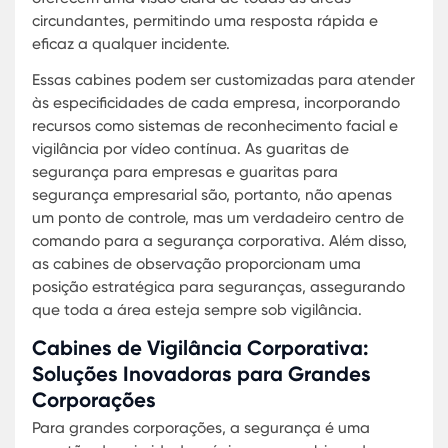
contribuindo assim para uma maior produtividad
um melhor ambiente corporativo.
Estas abordagens de segurança, que incluem ta
a instalação física de guaritas quanto a adoção
práticas rigorosas de segurança, são essenciais 
qualquer empresa que valorize a integridade e a
tranquilidade no ambiente de trabalho.
Guaritas de Segurança Empresarial:
Proteção Personalizada para Escritór
e Indústrias
No ambiente corporativo contemporâneo, a
segurança se tornou um elemento crítico para a
proteção de ativos e pessoal. As guaritas de
segurança empresarial oferecem uma solução
robusta, projetadas especificamente para se