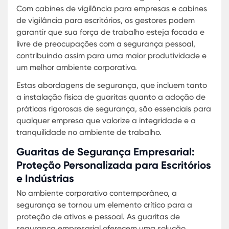
Flexibilidade de instalação
: As cabines podem ser
instaladas em diversos pontos estratégicos, ofere
visibilidade ampla e sem obstruções.
Conforto para os operadores
: Projetadas para ser
espaços de trabalho eficientes, estas cabines
proporcionam um ambiente confortável e funciona
para os seguranças.
Customização conforme a demanda
: A Karmod of
opções de personalização, adaptando as cabines 
necessidades específicas de segurança e
comunicação de cada empresa.
Cada uma dessas soluções é desenvolvida com 
segurança e eficiência em mente, assegurando 
as operações empresariais possam prosseguir s
interrupções enquanto a integridade do local é
mantida. Investir em guaritas de segurança