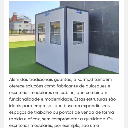
construções modulares, destaca-se na oferta de
cabines de segurança altamente confiáveis e
duráveis.
As guaritas da Karmod são projetadas para ate
às necessidades específicas de cada empresa, s
em ambientes industriais, corporativos ou
residenciais. Com tecnologia de ponta, estas cab
são fabricadas em ambientes controlados e depo
montadas no local desejado, o que reduz
significativamente o tempo de construção e os
transtornos no local. Além disso, a flexibilidade no
design permite que se adaptem perfeitamente à
estética e aos requisitos funcionais de qualquer
espaço.