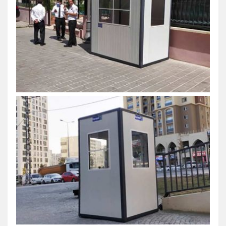
Em um mundo onde a segurança se torna cada 
mais prioritária, as empresas estão investindo
significativamente em infraestruturas capazes d
proteger seus ativos e funcionários. Nesse cenário
guaritas de segurança desempenham um papel
fundamental, oferecendo uma solução eficiente 
prática para o monitoramento e controle de aces
A Karmod, uma marca reconhecida no setor de