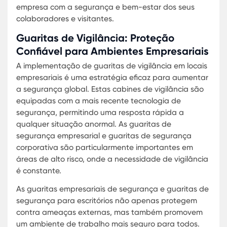
projetadas para se harmonizar com a arquitetura
existente, oferecendo soluções que se adaptam às
necessidades específicas de cada local.
Tecnologia de ponta
: Equipadas com sistemas de
vigilância modernos, as guaritas permitem um cont
eficaz e em tempo real do fluxo de pessoas e veícul
Durabilidade e confiança
: Fabricadas com materia
alta qualidade, as guaritas Karmod garantem
longevidade e resistência às intempéries.
Cabines de Vigilância Empresarial
As cabines de vigilância empresarial são essencia
para manter a vigilância contínua e eficaz em
ambientes corporativos. Com a expertise da Ka
em construções modulares, estas cabines são ma
do que um ponto de observação; são centros de
comando equipados com tecnologia avançada 
responder a qualquer situação de segurança.