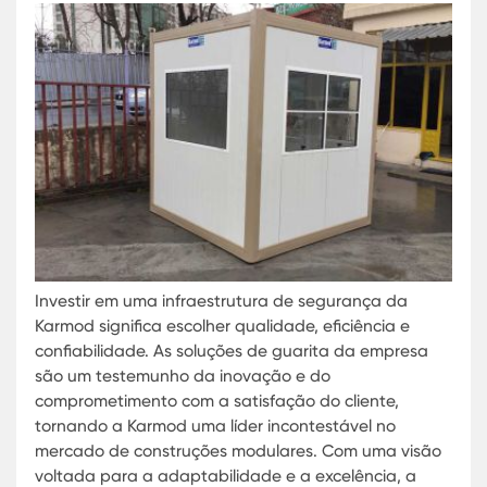
Além das tradicionais guaritas, a Karmod també
oferece soluções como fabricante de quiosques 
escritórios modulares em cabine, que combinam
funcionalidade e modernidade. Estas estruturas 
ideais para empresas que buscam expandir seus
espaços de trabalho ou pontos de venda de for
rápida e eficaz, sem comprometer a qualidade. 
escritórios modulares, por exemplo, são uma
excelente opção para projetos temporários ou
permanentes, proporcionando ambientes de
trabalho confortáveis e adaptáveis.
Para as organizações que necessitam de um níve
superior de proteção, a Karmod oferece cabines 
segurança blindadas. Estas unidades são reforç
com materiais de alta resistência, garantindo a
segurança contra ameaças externas e
proporcionando tranquilidade para os trabalhad