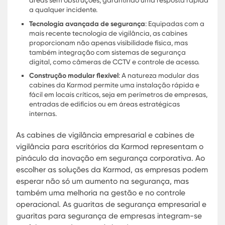
Implementar cabines de vigilância para escritório
significa investir no bem-estar dos colaboradores
que se sentem mais seguros sabendo que estão
protegidos contra potenciais ameaças. Essas
guaritas podem ser equipadas com modernos
sistemas de comunicação e vigilância, assegura
que todas as áreas do escritório estejam sob
constante monitoramento. Assim, as cabines de
vigilância empresarial tornam-se um component
crucial para a estratégia de segurança de qualq
empresa, combinando proteção eficiente com de
que respeita o visual corporativo.
Cabines de Vigilância para Escritório
Segurança Interna e Externa de Alto
Nível
As cabines de vigilância para escritórios são