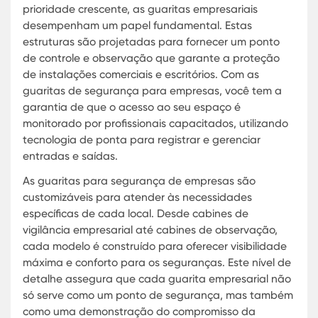
preparando as empresas de hoje para os desafi
de segurança de amanhã.
Guaritas para Segurança de Empres
No ambiente empresarial contemporâneo, a
segurança é uma prioridade inegável. Guaritas 
segurança de empresas oferecem uma primeira l
de defesa, controlando o acesso e garantindo a
proteção tanto de recursos materiais quanto
humanos. A Karmod, líder no desenvolvimento de
soluções modulares, proporciona guaritas que
combinam tecnologia avançada com design
adaptativo, assegurando não apenas segurança
mas também uma integração estética com o
ambiente corporativo.
Adaptação ao ambiente
: As guaritas da Karmod s