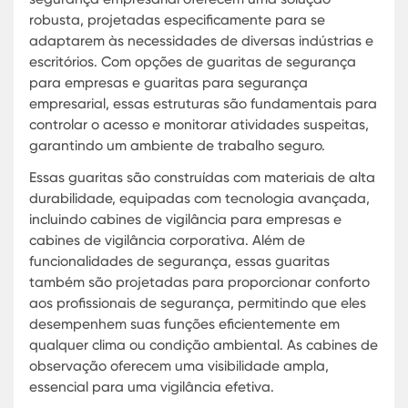
empresarial e cabines de vigilância para empres
da Karmod significa escolher a tranquilidade de
ambiente protegido por soluções de alta qualida
Guaritas Empresariais: Segurança e
Tranquilidade para o Seu Escritório
Em um mundo empresarial onde a segurança é 
prioridade crescente, as guaritas empresariais
desempenham um papel fundamental. Estas
estruturas são projetadas para fornecer um pon
de controle e observação que garante a proteç
de instalações comerciais e escritórios. Com as
guaritas de segurança para empresas, você tem
garantia de que o acesso ao seu espaço é
monitorado por profissionais capacitados, utiliza
tecnologia de ponta para registrar e gerenciar
entradas e saídas.