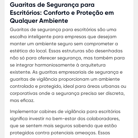
As guaritas para segurança de empresas são
customizáveis para atender às necessidades
específicas de cada local. Desde cabines de
vigilância empresarial até cabines de observação
cada modelo é construído para oferecer visibilid
máxima e conforto para os seguranças. Este níve
detalhe assegura que cada guarita empresarial
só serve como um ponto de segurança, mas ta
como uma demonstração do compromisso da
empresa com a segurança e bem-estar dos seus
colaboradores e visitantes.
Guaritas de Vigilância: Proteção
Confiável para Ambientes Empresari
A implementação de guaritas de vigilância em lo
empresariais é uma estratégia eficaz para aume