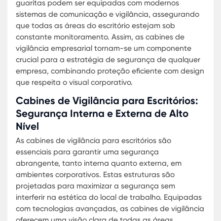
a segurança global. Estas cabines de vigilância 
equipadas com a mais recente tecnologia de
segurança, permitindo uma resposta rápida a
qualquer situação anormal. As guaritas de
segurança empresarial e guaritas de segurança
corporativa são particularmente importantes em
áreas de alto risco, onde a necessidade de vigilâ
é constante.
As guaritas empresariais de segurança e guarita
segurança para escritórios não apenas protege
contra ameaças externas, mas também promov
um ambiente de trabalho mais seguro para todo
Com cabines de vigilância para empresas e cabi
de vigilância para escritórios, os gestores podem
garantir que sua força de trabalho esteja focad
livre de preocupações com a segurança pessoal,