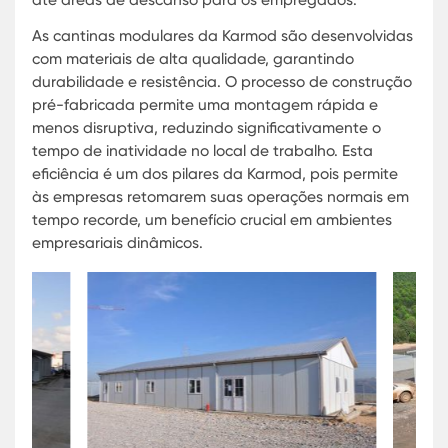
modulares inovadoras, projetadas para atender
necessidades específicas de empresas de todos 
tamanhos. Estas estruturas pré-fabricadas ofer
uma flexibilidade impressionante, podendo ser
adaptadas para diversas funções, desde refeitór
até áreas de descanso para os empregados.
As cantinas modulares da Karmod são desenvolv
com materiais de alta qualidade, garantindo
durabilidade e resistência. O processo de constr
pré-fabricada permite uma montagem rápida e
menos disruptiva, reduzindo significativamente o
tempo de inatividade no local de trabalho. Esta
eficiência é um dos pilares da Karmod, pois permi
às empresas retomarem suas operações normais
tempo recorde, um benefício crucial em ambiente
empresariais dinâmicos.