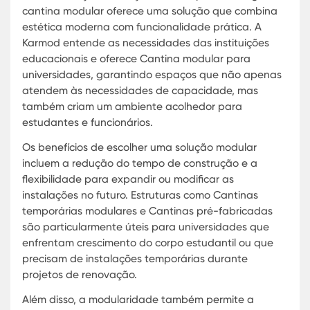
diárias da empresa. Além disso, a natureza pré-
fabricada dessas estruturas significa que elas
podem ser desmontadas e realocadas conforme
necessário, proporcionando uma solução excelen
para empresas com necessidades de espaço
temporário ou em constante mudança. Cantinas
temporárias modulares e Soluções de refeitórios
modulares também são opções populares para
empresas durante renovações ou eventos especia
A versatilidade do design modular permite que 
cantina seja personalizada para atender às
necessidades específicas de uma organização. S
um Refeitório para obras ou Módulos de refeitório
para escolas, a Karmod pode ajustar o espaço p
maximizar a funcionalidade e o conforto. A
durabilidade dos materiais utilizados garante qu