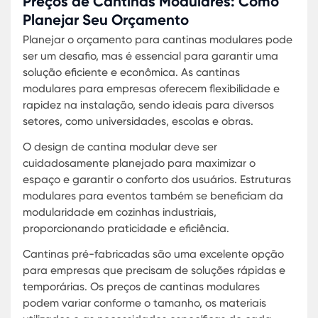
Os benefícios de escolher uma solução modular
incluem a redução do tempo de construção e a
flexibilidade para expandir ou modificar as
instalações no futuro. Estruturas como Cantinas
temporárias modulares e Cantinas pré-fabricad
são particularmente úteis para universidades qu
enfrentam crescimento do corpo estudantil ou q
precisam de instalações temporárias durante
projetos de renovação.
Além disso, a modularidade também permite a
incorporação de cozinhas modernas e áreas de
serviço eficientes, essenciais para o funcionamen
de qualquer cantina de grande escala. Soluções
como Modularidade em cozinhas industriais e
Cantinas modulares interiores são projetadas pa
maximizar o uso do espaço, enquanto mantêm a