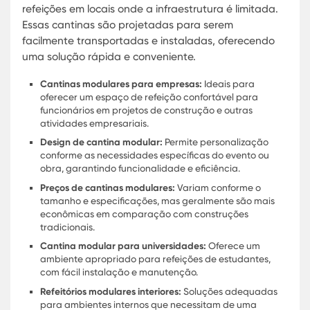
Os refeitórios modulares interiores são projetado
para oferecer um ambiente confortável e funcion
maximizando o uso do espaço disponível. Cantin
modulares para empresas e refeitórios para obra
beneficiam dessa abordagem, garantindo uma
alimentação de qualidade aos colaboradores.
O design de cantina modular é crucial para criar
espaço acolhedor e eficiente. Soluções de refeitór
modulares permitem adaptações rápidas confo
a demanda, oferecendo flexibilidade e praticida
Estruturas modulares para eventos também utili
esse modelo para otimizar a área de alimentação
Cantinas pré-fabricadas são ideais para escolas
universidades, onde a modularidade em cozinha
industriais pode ser plenamente aproveitada.