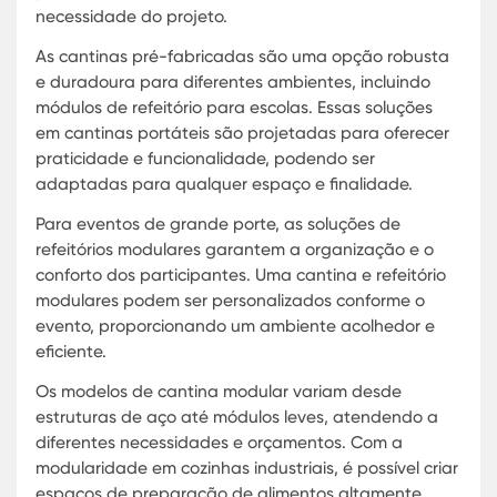
movimentação e adaptação conforme necessário,
sendo ideais para diferentes tipos de eventos.
Soluções de refeitórios modulares:
Versáteis e
adaptáveis, atendendo às necessidades específic
diferentes setores industriais.
Cantina e refeitório modulares:
Proporcionam um
espaço organizado e funcional para refeições,
melhorando a qualidade de vida dos trabalhadore
Cantina modular:
Estruturas que combinam
durabilidade e praticidade, sendo uma solução
eficiente para diversos ambientes.
Cantinas de aço modular:
Construídas com materia
resistentes, garantindo segurança e durabilidade
condições adversas.
Estruturas modulares para eventos:
Soluções práti
para oferecer um espaço de refeição adequado e
eventos de grande porte.
Soluções modulares para alimentação:
Adaptáveis