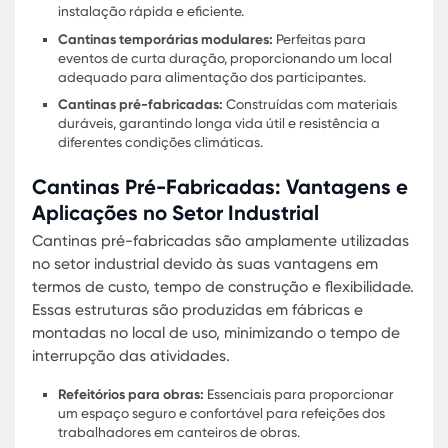
Módulos de refeitório para escolas garantem um
ambiente seguro e higiênico para as refeições do
alunos.
Para empresas, as soluções modulares para
alimentação são uma escolha prática, permitind
instalação rápida e o uso eficiente do espaço.
Cantinas de aço modular são duráveis e versátei
adaptando-se a diversas necessidades.
Cantinas temporárias modulares oferecem uma
solução rápida e eficiente para eventos ou situa
de emergência. Soluções em cantinas portáteis
proporcionam mobilidade e praticidade, essencia
para diversas aplicações.
Ao planejar refeitórios modulares interiores, é
fundamental considerar o conforto e a
funcionalidade, garantindo um ambiente agradá