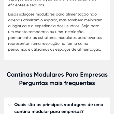
diferentes necessidades, proporcionando um ambi
eficiente para preparo e consumo de alimentos.
Modularidade em cozinhas industriais:
Facilita a
criação de ambientes eficientes e bem organizado
otimizando o fluxo de trabalho.
Essas cantinas pré-fabricadas e modulares
representam uma evolução significativa em term
de praticidade e eficiência, oferecendo soluções
adaptáveis para diferentes contextos e
necessidades.
Cantinas Modulares Para Empresas
Estruturas Modulares para Eventos:
Perguntas mais frequentes
Transformando Espaços com
Criatividade
As estruturas modulares para eventos têm
Quais são as principais vantagens de uma
revolucionado a maneira como transformamos e
cantina modular para empresas?