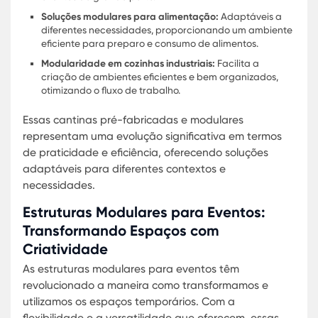
conforme as necessidades específicas do evento o
obra, garantindo funcionalidade e eficiência.
Preços de cantinas modulares:
Variam conforme o
tamanho e especificações, mas geralmente são ma
econômicas em comparação com construções
tradicionais.
Cantina modular para universidades:
Oferece um
ambiente apropriado para refeições de estudantes
com fácil instalação e manutenção.
Refeitórios modulares interiores:
Soluções adequa
para ambientes internos que necessitam de uma
instalação rápida e eficiente.
Cantinas temporárias modulares:
Perfeitas para
eventos de curta duração, proporcionando um loca
adequado para alimentação dos participantes.
Cantinas pré-fabricadas:
Construídas com materia
duráveis, garantindo longa vida útil e resistência a
diferentes condições climáticas.