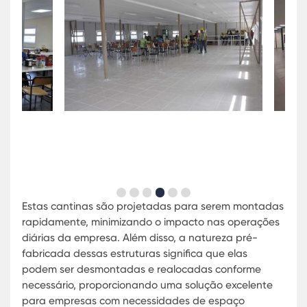
mundo, provando ser uma escolha inteligente pa
empresas modernas que buscam eficiência e
sustentabilidade em suas operações.
Soluções Modulares para Cantinas 
Empresas
As soluções modulares têm revolucionado a mane
como as empresas abordam a construção e o de
de suas instalações. Especialmente nas cantinas,
modularidade oferece uma série de vantagens 
vão desde a economia de custos até a flexibilid
de uso. A Karmod, líder no setor de estruturas
modulares, proporciona soluções eficientes como
Cantinas modulares para empresas, Cantinas pr
fabricadas, e Soluções modulares para alimenta
que são ideais para negócios que buscam rapide
adaptabilidade.