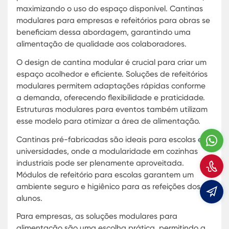
solução eficiente e econômica. As cantinas
modulares para empresas oferecem flexibilidade
rapidez na instalação, sendo ideais para diverso
setores, como universidades, escolas e obras.
O design de cantina modular deve ser
cuidadosamente planejado para maximizar o
espaço e garantir o conforto dos usuários. Estrut
modulares para eventos também se beneficiam 
modularidade em cozinhas industriais,
W
proporcionando praticidade e eficiência.
C
Cantinas pré-fabricadas são uma excelente opç
para empresas que precisam de soluções rápida
E
temporárias. Os preços de cantinas modulares
podem variar conforme o tamanho, os materiais
utilizados e as necessidades específicas de cada