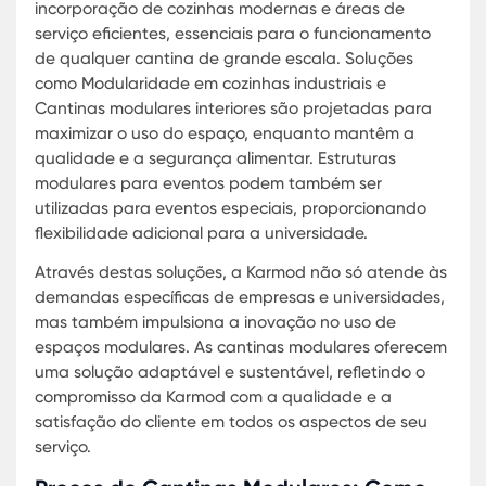
mesmo as Cantinas de aço modular possam supo
as demandas de um ambiente empresarial ativo
comprometer a estética ou a segurança.
Design de Cantinas Modulares para
Universidades
Universidades têm requisitos únicos quando se tr
de alimentação e refeições no campus. O Design
cantina modular oferece uma solução que comb
estética moderna com funcionalidade prática. A
Karmod entende as necessidades das instituiçõe
educacionais e oferece Cantina modular para
universidades, garantindo espaços que não ape
atendem às necessidades de capacidade, mas
também criam um ambiente acolhedor para
estudantes e funcionários.