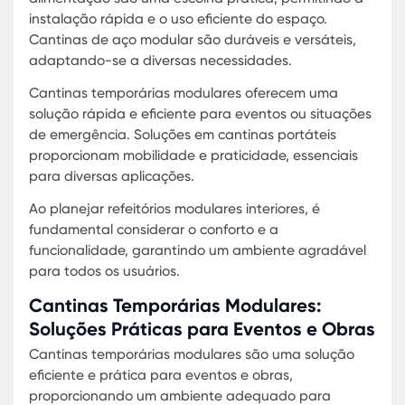
projeto. Cantinas de aço modular, por exemplo, 
conhecidas pela durabilidade e resistência.
Para universidades, módulos de refeitório são um
escolha popular devido à facilidade de expansã
manutenção. As soluções modulares para
alimentação oferecem uma abordagem moderna
funcional para a gestão de refeitórios.
Ao considerar cantinas temporárias modulares, é
importante avaliar todos os aspectos, incluindo a
necessidade de refeitórios para obras e soluçõe
cantinas portáteis. Cada um desses elementos
contribui para a criação de um ambiente seguro 
eficiente.
Refeitórios Modulares Internos:
Maximizando Espaço e Conforto