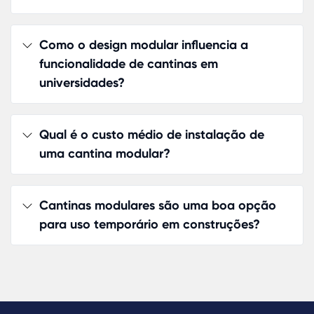
utilizamos os espaços temporários. Com a
flexibilidade e a versatilidade que oferecem, ess
Como o design modular influencia a
soluções modulares são ideais para uma varied
funcionalidade de cantinas em
de aplicações, desde cantinas modulares para
universidades?
empresas até refeitórios modulares interiores.
As cantinas modulares para empresas proporci
uma solução prática e eficiente para a alimenta
Qual é o custo médio de instalação de
de funcionários em eventos ou obras. Com o des
uma cantina modular?
de cantina modular, é possível criar ambientes
funcionais e confortáveis que atendem a todas a
Cantinas modulares são uma boa opção
necessidades de refeição. Os preços de cantinas
para uso temporário em construções?
modulares variam conforme o tamanho e as
especificações, mas oferecem um excelente cust
benefício.
Em universidades, uma cantina modular pode ser
instalada rapidamente, garantindo que estudan