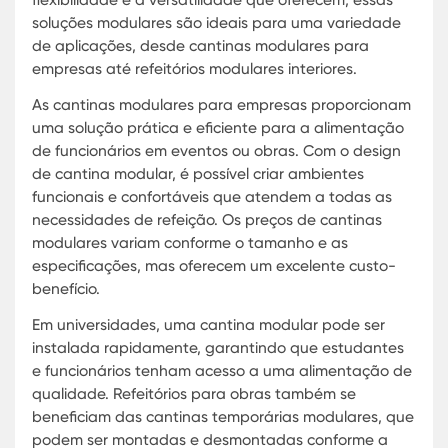
Cantinas Pré-Fabricadas: Vantagen
Aplicações no Setor Industrial
Cantinas pré-fabricadas são amplamente utiliz
no setor industrial devido às suas vantagens em
termos de custo, tempo de construção e flexibili
Essas estruturas são produzidas em fábricas e
montadas no local de uso, minimizando o tempo 
interrupção das atividades.
Refeitórios para obras:
Essenciais para proporcion
um espaço seguro e confortável para refeições dos
trabalhadores em canteiros de obras.
Módulos de refeitório para escolas:
Oferecem um
ambiente adequado para alimentação dos alunos
com rápida instalação e manutenção simples.
Soluções em cantinas portáteis:
Permitem fácil