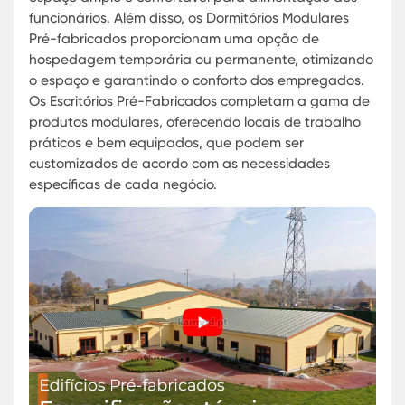
desperdício de materiais e maximizar a eficiência
energética, estas estruturas são uma escolha
ecologicamente correta. A modularidade també
oferece a possibilidade de reconfiguração ou
realocação, adaptando-se às mudanças nas
demandas empresariais sem a necessidade de
novas construções.
Para complementar as cantinas, a Karmod tam
oferece soluções como Refeitórios Pré-fabricados
que são ideais para empresas que necessitam d
espaço amplo e confortável para alimentação d
funcionários. Além disso, os Dormitórios Modulare
Pré-fabricados proporcionam uma opção de
hospedagem temporária ou permanente, otimiz
o espaço e garantindo o conforto dos empregad
Os Escritórios Pré-Fabricados completam a gam