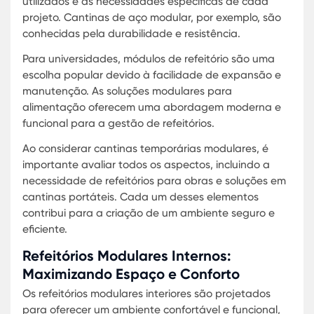
qualidade e a segurança alimentar. Estruturas
modulares para eventos podem também ser
utilizadas para eventos especiais, proporcionan
flexibilidade adicional para a universidade.
Através destas soluções, a Karmod não só atend
demandas específicas de empresas e universida
mas também impulsiona a inovação no uso de
espaços modulares. As cantinas modulares ofer
uma solução adaptável e sustentável, refletindo 
compromisso da Karmod com a qualidade e a
satisfação do cliente em todos os aspectos de s
serviço.
Preços de Cantinas Modulares: Com
Planejar Seu Orçamento
Planejar o orçamento para cantinas modulares 
ser um desafio, mas é essencial para garantir um