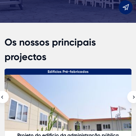
E
Os nossos principais
projectos
Edifícios Pré-fabricados
Projeto do edifício da administração pública