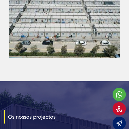
W
C
Os nossos projectos
E