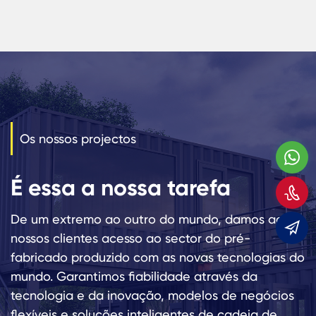
Os nossos projectos
W
É essa a nossa tarefa
C
De um extremo ao outro do mundo, damos aos
E
nossos clientes acesso ao sector do pré-
fabricado produzido com as novas tecnologias do
mundo. Garantimos fiabilidade através da
tecnologia e da inovação, modelos de negócios
flexíveis e soluções inteligentes de cadeia de