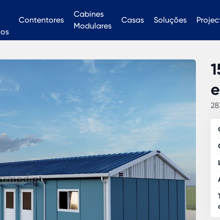
Cabines
Contentores
Casas
Soluções
Projec
Modulares
dos
1
e
28