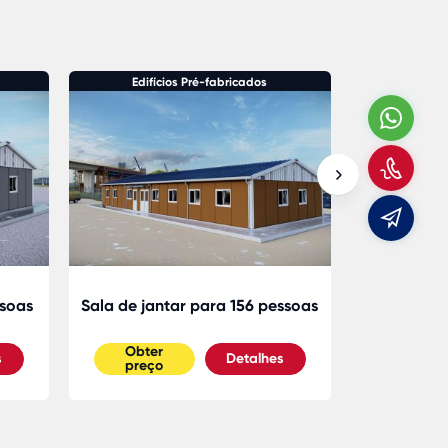
Edifícios Pré-fabricados
Edifí
Wha
Con
Emai
ssoas
Sala de jantar para 156 pessoas
Sala de ja
Obter
Obter
s
Detalhes
preço
preço