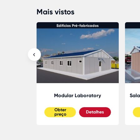
Mais vistos
icados
Edifícios Pré-fabricados
e Building
Modular Laboratory
Sala
Obter
etalhes
Detalhes
preço