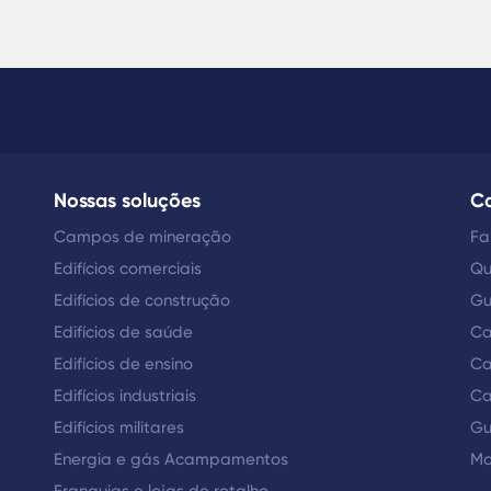
Nossas soluções
Ca
Campos de mineração
Fa
Edifícios comerciais
Qu
Edifícios de construção
Gu
Edifícios de saúde
Ca
Edifícios de ensino
Ca
Edifícios industriais
Ca
Edifícios militares
Gu
Energia e gás Acampamentos
Mo