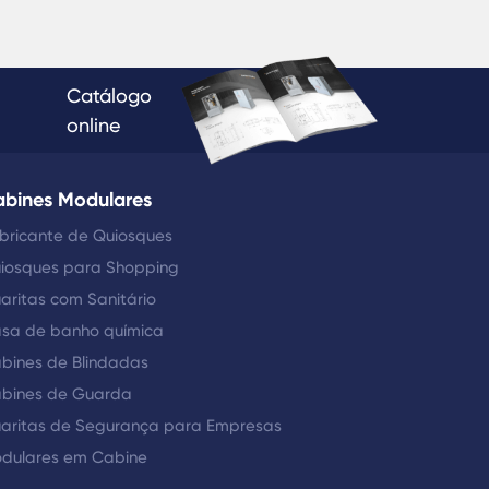
Catálogo
online
bines Modulares
bricante de Quiosques
iosques para Shopping
aritas com Sanitário
sa de banho química
bines de Blindadas
bines de Guarda
aritas de Segurança para Empresas
dulares em Cabine