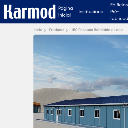
Edifícios
Página
Institucional
Pré-
inicial
fabrica
Início
Produtos
150 Pessoas Refeitório e Local